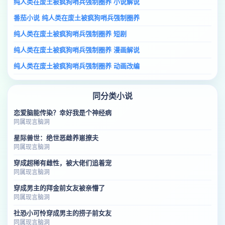
纯人类在废土被疯狗哨兵强制圈养 小说解说
番茄小说 纯人类在废土被疯狗哨兵强制圈养
纯人类在废土被疯狗哨兵强制圈养 短剧
纯人类在废土被疯狗哨兵强制圈养 漫画解说
纯人类在废土被疯狗哨兵强制圈养 动画改编
同分类小说
恋爱脑能传染？幸好我是个神经病
同属现言脑洞
星际兽世：绝世恶雌养崽撩夫
同属现言脑洞
穿成超稀有雌性，被大佬们追着宠
同属现言脑洞
穿成男主的拜金前女友被亲懵了
同属现言脑洞
社恐小可怜穿成男主的捞子前女友
同属现言脑洞