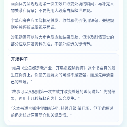
画面优先呈现规则第一次生效并改变处境的瞬间，再补充人
物关系和背景；不要先用大段旁白解释世界观。
字幕和旁白应围绕机制触发、收益和代价使用短句，关键规
则单独停顿或做视觉强调。
沙雕动画可以放大角色反应和结果反差，但涉及剧情事实的
部分应以原著资料为准，不额外编造关键情节。
开场钩子
“如果《全县都是我产业，开局拿捏瑜伽裤》这个书名真的发
生在你身上，你最先要解决的可能不是变强，而是先弄清自
己的处境。”
“故事可以从规则第一次生效并改变处境的瞬间讲起：先抛结
果，再用十几秒解释它为什么会发生。”
“这本书适合抓住‘明确机制与持续升级’做开场，但正式解说
前仍需核对原著简介和关键剧情。”