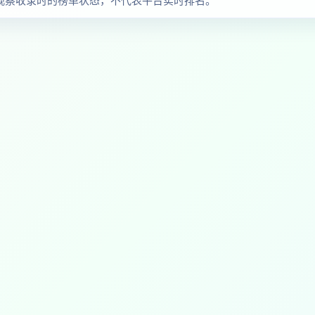
品与观察收录时的榜单状态，不代表平台实时排名。