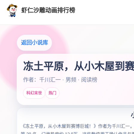
虾仁沙雕动画排行榜
返回小说库
冻土平原，从小木屋到
作者：千川汇一 · 男频 · 阅读榜
科幻末世
热门
《冻土平原，从小木屋到赛博巨城！》作者为千川汇一