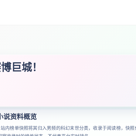
赛博巨城！
小说资料概览
。站内榜单快照将其归入男频的科幻末世分类，收录于阅读榜，快照