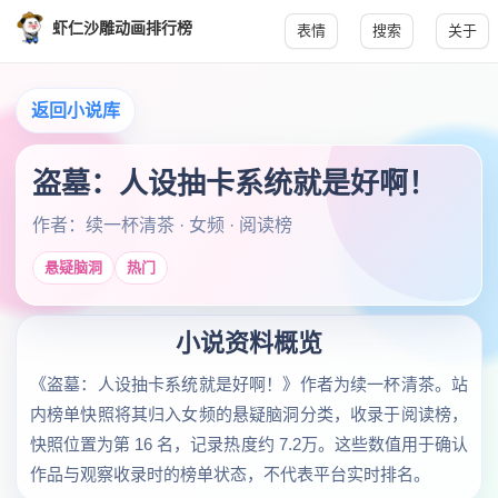
虾仁沙雕动画排行榜
表情
搜索
关于
返回小说库
盗墓：人设抽卡系统就是好啊！
作者：续一杯清茶 · 女频 · 阅读榜
悬疑脑洞
热门
小说资料概览
《盗墓：人设抽卡系统就是好啊！》作者为续一杯清茶。站
内榜单快照将其归入女频的悬疑脑洞分类，收录于阅读榜，
快照位置为第 16 名，记录热度约 7.2万。这些数值用于确认
作品与观察收录时的榜单状态，不代表平台实时排名。