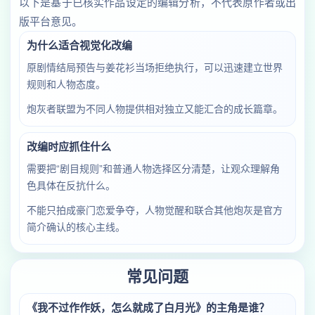
以下是基于已核实作品设定的编辑分析，不代表原作者或出
版平台意见。
为什么适合视觉化改编
原剧情结局预告与姜花衫当场拒绝执行，可以迅速建立世界
规则和人物态度。
炮灰者联盟为不同人物提供相对独立又能汇合的成长篇章。
改编时应抓住什么
需要把“剧目规则”和普通人物选择区分清楚，让观众理解角
色具体在反抗什么。
不能只拍成豪门恋爱争夺，人物觉醒和联合其他炮灰是官方
简介确认的核心主线。
常见问题
《我不过作作妖，怎么就成了白月光》的主角是谁？