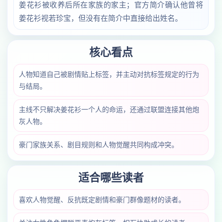
姜花衫被收养后所在家族的家主；官方简介确认他曾将
姜花衫视若珍宝，但没有在简介中直接给出姓名。
核心看点
人物知道自己被剧情贴上标签，并主动对抗标签规定的行为
与结局。
主线不只解决姜花衫一个人的命运，还通过联盟连接其他炮
灰人物。
豪门家族关系、剧目规则和人物觉醒共同构成冲突。
适合哪些读者
喜欢人物觉醒、反抗既定剧情和豪门群像题材的读者。