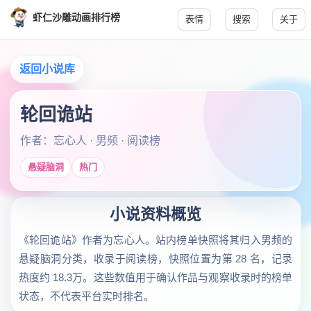
虾仁沙雕动画排行榜
表情
搜索
关于
返回小说库
轮回诡站
作者：忘心人 · 男频 · 阅读榜
悬疑脑洞
热门
小说资料概览
《轮回诡站》作者为忘心人。站内榜单快照将其归入男频的
悬疑脑洞分类，收录于阅读榜，快照位置为第 28 名，记录
热度约 18.3万。这些数值用于确认作品与观察收录时的榜单
状态，不代表平台实时排名。