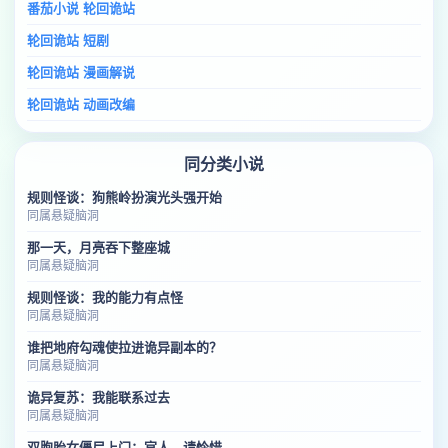
番茄小说 轮回诡站
轮回诡站 短剧
轮回诡站 漫画解说
轮回诡站 动画改编
同分类小说
规则怪谈：狗熊岭扮演光头强开始
同属悬疑脑洞
那一天，月亮吞下整座城
同属悬疑脑洞
规则怪谈：我的能力有点怪
同属悬疑脑洞
谁把地府勾魂使拉进诡异副本的？
同属悬疑脑洞
诡异复苏：我能联系过去
同属悬疑脑洞
双胞胎女僵尸上门：官人，请怜惜