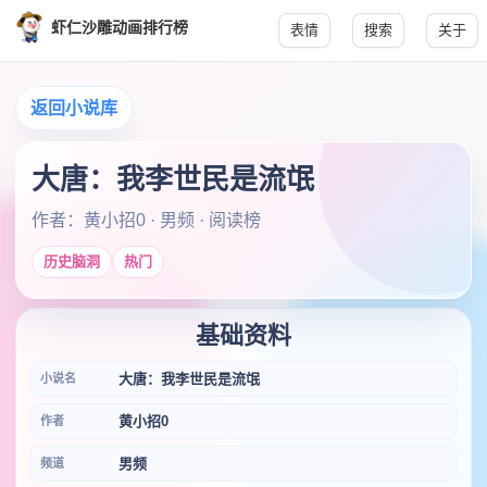
虾仁沙雕动画排行榜
表情
搜索
关于
返回小说库
大唐：我李世民是流氓
作者：黄小招0 · 男频 · 阅读榜
历史脑洞
热门
基础资料
大唐：我李世民是流氓
小说名
黄小招0
作者
男频
频道