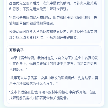
画面优先呈现矛盾第一次集中爆发的瞬间，再补充人物关系
和背景；不要先用大段旁白解释世界观。
字幕和旁白应围绕人物目标、阻力和阶段变化使用短句，关
键规则单独停顿或做视觉强调。
沙雕动画可以放大角色反应和结果反差，但涉及剧情事实的
部分应以原著资料为准，不额外编造关键情节。
开场钩子
“如果《满仓物资，我持枪在乱世自立为王》这个书名真的发
生在你身上，你最先要解决的可能不是变强，而是先弄清自
己的处境。”
“故事可以从矛盾第一次集中爆发的瞬间讲起：先抛结果，再
用十几秒解释它为什么会发生。”
“这本书适合抓住‘宫斗宅斗题材中的核心冲突’做开场，但正
式解说前仍需核对原著简介和关键剧情。”