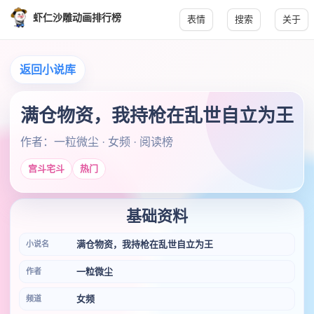
虾仁沙雕动画排行榜
表情
搜索
关于
返回小说库
满仓物资，我持枪在乱世自立为王
作者：一粒微尘 · 女频 · 阅读榜
宫斗宅斗
热门
基础资料
满仓物资，我持枪在乱世自立为王
小说名
一粒微尘
作者
女频
频道