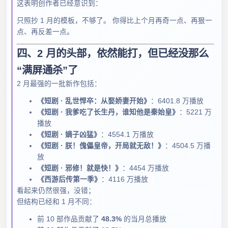
这表明创作者已经意识到：
只照抄 1 月的模板，不够了。 你得比上个月再奇一点、再狠一
点、再反差一点。
四、2 月的头部，依然能打，但已经没那么
“满屏通杀”了
2 月最强的一批新作包括：
《短剧 · 乱世悍卒：从娶娇妻开始》
：6401.8 万播放
《短剧 · 我爹吃了长生丹，谁知他是秦始皇》
：5221 万
播放
《短剧 · 嫡子凶猛》
：4554.1 万播放
《短剧 · 朕！傀儡皇帝，开局就无敌！》
：4504.5 万播
放
《短剧 · 邪修！就是快！》
：4454 万播放
《西游后传第一季》
：4116 万播放
看起来仍然很强，没错；
但结构已经和 1 月不同：
前 10 部作品贡献了
48.3%
的当月总播放