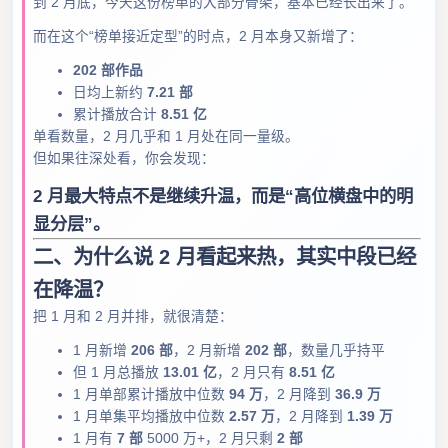
到 2 月底，今天这份榜单的大部分骨架，基本已经长出来了。
而在这个“榜单接近定型”的时点，2 月本身又新增了：
202 部作品
日均上新约
7.21 部
累计播放合计
8.51 亿
单看数量，2 月几乎和 1 月处在同一量级。
但如果往深处看，你会发现：
2 月最大特点不是继续升温，而是“高位横盘中的明
显分层”。
二、为什么说 2 月看起来热，其实中段已经
在降温？
把 1 月和 2 月并排，就很清楚：
1 月新增
206 部
，2 月新增
202 部
，数量几乎持平
但 1 月总播放
13.01 亿
，2 月只有
8.51 亿
1 月单部累计播放中位数
94 万
，2 月降到
36.9 万
1 月单集平均播放中位数
2.57 万
，2 月降到
1.39 万
1 月有
7 部
5000 万+，2 月只剩
2 部