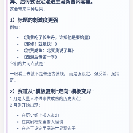
异、后传式设定混进主流新晋内容里。
这会带来两种后果：
1）标题的刺激度更强
例如：
《我爹吃了长生丹，谁知他是秦始皇》
《邪修！就是快！》
《洪荒咸鱼：北冥我说了算》
《西游后传第一季》
它们的共同点就是：
一眼看上去就不是普通古装线， 而是强设定、强反差、强猎
奇。
2）赛道从“模板复制”走向“模板变异”
1 月是大量人冲进来做成熟的历史爽点；
2 月则开始出现：
在历史线上掺入玄幻
在爽剧框架里掺入怪谈
在帝王设定里塞进世界观钩子