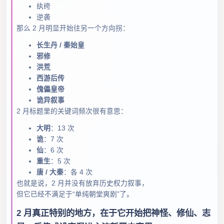
纨绔
逆袭
那么 2 月明显开始往另一个方向拐：
长生丹 / 秦始皇
邪修
洪荒
西游后传
傀儡皇帝
诡异叙事
2 月标题里的关键词频次很有意思：
大明
：13 次
诡
：7 次
仙
：6 次
重生
：5 次
唐 / 大秦
：各 4 次
也就是说，2 月并没有放弃历史权力叙事，
但它已经不满足于“单纯朝堂爽剧”了。
2 月真正特别的地方，在于它开始把神怪、修仙、志