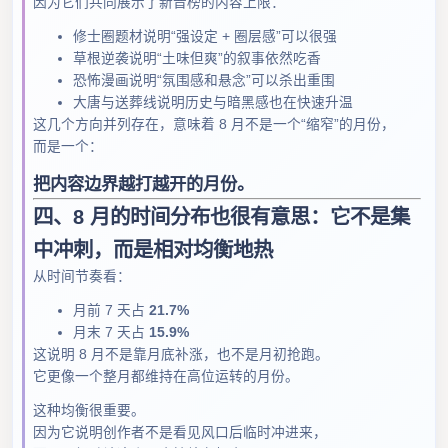
因为它们共同展示了新晋榜的内容上限：
修士圈题材说明“强设定 + 圈层感”可以很强
草根逆袭说明“土味但爽”的叙事依然吃香
恐怖漫画说明“氛围感和悬念”可以杀出重围
大唐与送葬线说明历史与暗黑感也在快速升温
这几个方向并列存在，意味着 8 月不是一个“缩窄”的月份，
而是一个：
把内容边界越打越开的月份。
四、8 月的时间分布也很有意思：它不是集
中冲刺，而是相对均衡地热
从时间节奏看：
月前 7 天占
21.7%
月末 7 天占
15.9%
这说明 8 月不是靠月底补涨，也不是月初抢跑。
它更像一个整月都维持在高位运转的月份。
这种均衡很重要。
因为它说明创作者不是看见风口后临时冲进来，