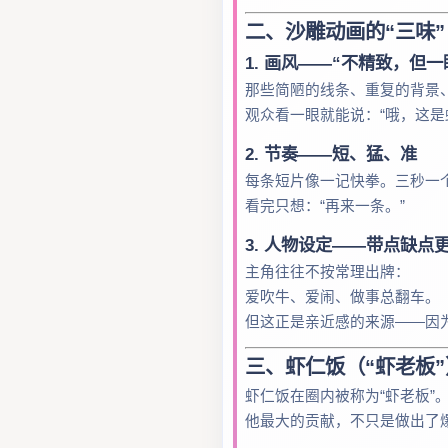
二、沙雕动画的“三味
1. 画风——“不精致，但一
那些简陋的线条、重复的背景
观众看一眼就能说：“哦，这是
2. 节奏——短、猛、准
每条短片像一记快拳。三秒一
看完只想：“再来一条。”
3. 人物设定——带点缺点
主角往往不按常理出牌：
爱吹牛、爱闹、做事总翻车。
但这正是亲近感的来源——因
三、虾仁饭（“虾老板”
虾仁饭在圈内被称为“虾老板”
他最大的贡献，不只是做出了