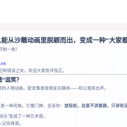
能从沙雕动画里脱颖而出，变成一种“大家都
（虾粉一枚）
.ink
冒犯和错误之处，欢迎大家批评指正。
糙”逗笑？
帧的人物动画，配音像宿舍朋友在瞎闹——却让我笑出声。
实是一种风格。它像门牌，告诉你：
放轻松，这里不讲套路，只讲有
快乐”变成了一种艺术感。
人记住味道。