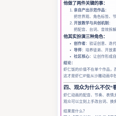
他做了两件关键的事：
亲自产出示范作品
：
把世界观、角色标签、
开放教学与共创机制
：
把配音、台词、音效拆
他其实扮演三种角色：
创作者
：验证创意、迭
导师
：培养徒弟、开放
社区核心
：让创作形成
结论：
虾仁饭的价值不在单个作品，而
这才是虾仁IP能从沙雕动画中
四、观众为什么不仅“看
虾仁动画的配音、节奏、表情
观众可以立刻上手改台词、换
结果是什么？