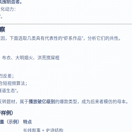
氛围制造者。
文化动力：
”。
察
原因，下面选取几类具有代表性的“虾系作品”，分析它们的共性。
、布衣、大明烟火、洪荒搅屎棍
烈反差；
合短视频算法；
赛道生态”。
反转题材，属于
播放破亿级别
的爆款类型，成为后来者模仿的母本。
考样例）
量（示例）
特点
长线叙事 + 史诗结构