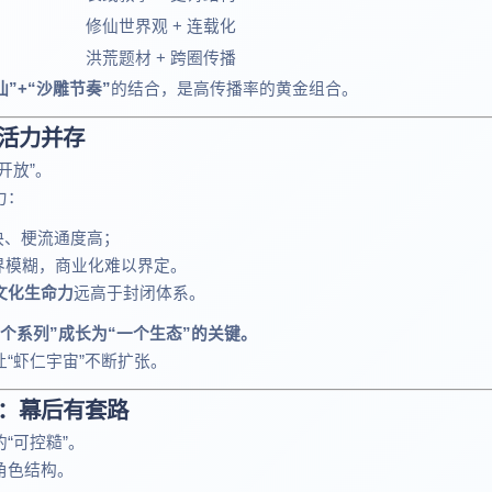
修仙世界观 + 连载化
洪荒题材 + 跨圈传播
仙”+“沙雕节奏”
的结合，是高传播率的黄金组合。
活力并存
开放”。
力：
快、梗流通度高；
界模糊，商业化难以界定。
文化生命力
远高于封闭体系。
个系列”成长为“一个生态”的关键。
“虾仁宇宙”不断扩张。
”：幕后有套路
“可控糙”。
角色结构。