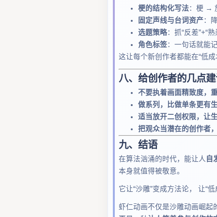
梗的结构化写法
：梗 →
固定声线与台词资产
：
选题策略
：抓“反差”+“
角色标签
：一句话就能记
这让每个新创作者都能在“低成
八、给创作者的几点建
不要执着画面精致度，
做系列，比做单条更有
适当放开二创权限，让
把观众当潜在的创作者
九、结语
在算法汹涌的时代，能让人
自
本身就值得被敬意。
它让“沙雕”变成方法论， 让“
虾仁动画不仅是沙雕动画崛起的