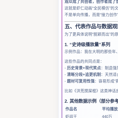
观众成了共创者，创作者成了
这就是虾仁动画“全民模仿”的
不是单向传播，而是“接力创作
五、代表作品与数据观
为了更具体说明“脱颖而出”的
1. “史诗级播放量”系列
示例作品：我在大明的那些年
这些作品的共同点是：
-
历史背景+现代笑点
：制造强
-
清晰分段+追更机制
：天然适
-
题材可复用性强
：容易形成“
比如《洪荒搅屎棍》这类神话
2. 其他数据示例（部分参
作品名
平均播放
虾阎王
440万