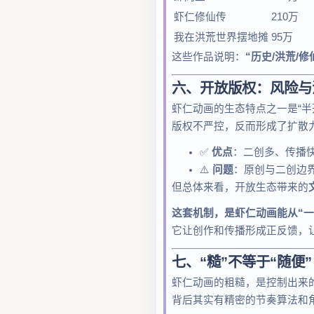
虾仁修仙传
210万
我在洪荒世界摆地摊
95万
这些作品说明：
“历史/洪荒/修
六、开放版权：风险与
虾仁动画的生态特点之一是“半
版权不严控，反而形成了扩散
✅
优点
：二创多、传播
⚠️
问题
：原创与二创边
但总体来看，开放生态带来的
这套机制，是虾仁动画能从“一
它让创作和传播形成正反馈，让
七、“糙”不等于“随便
虾仁动画的粗糙，是控制出来的
背后其实有精密的节奏算法和