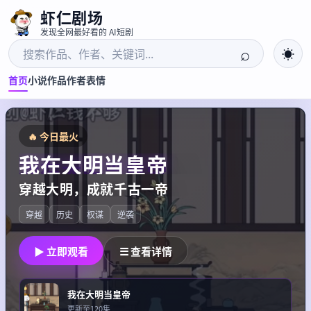
虾仁剧场
发现全网最好看的 AI短剧
⌕
☀
首页
小说
作品
作者
表情
🔥 今日最火
我在大明当皇帝
穿越大明，成就千古一帝
穿越
历史
权谋
逆袭
▶ 立即观看
☰ 查看详情
我在大明当皇帝
更新至120集