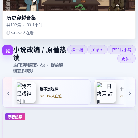
历史穿越合集
共192集 · 33.1小时
◎ 54.8w 人在看
小说改编 / 原著热
📖
换一批
关系图
作品找小说
读
更多 ›
热门短剧原著小说 · 提前解
锁更多精彩
‹
›
我不是戏神
十日终焉
309.1w人在追
217.5w人
原著热读