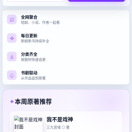
全网聚合
☑
短剧、小说、作者一起看
每日更新
✣
新剧新书持续补全
分类齐全
♙
按题材快速追更
书剧联动
♧
从作品追到原著
✦
本周原著推荐
我不是戏神
三九音域 ◎ 著