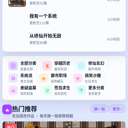
更新至93集
我有一个系统
5小时前
更新至110集
从修仙开始无敌
6小时前
更新至88集
全部分类
穿越历史
修仙玄幻
▦
♜
◎
查看全部
最受欢迎
飙升榜单
系统流
都市职场
搞笑沙雕
⚙
☻
☣
爽文逆袭
轻熟解压
生存求生
悬疑盗墓
荒岛求生
更多分类
☠
☢
🌴
惊险刺激
孤岛冒险
发现更多
热门推荐
🔥
换一批
更多 ›
全站高热作品 · 每天换一批新鲜短剧
热门