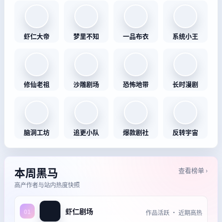
虾仁大帝
梦里不知
一品布衣
系统小王
修仙老祖
沙雕剧场
恐怖地带
长时漫剧
脑洞工坊
追更小队
爆款剧社
反转宇宙
本周黑马
查看榜单 ›
高产作者与站内热度快照
虾仁剧场
01
作品活跃 · 近期高热