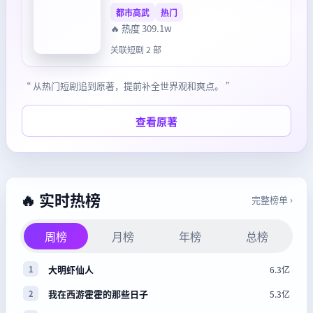
都市高武
热门
🔥 热度 309.1w
关联短剧 2 部
“ 从热门短剧追到原著，提前补全世界观和爽点。 ”
查看原著
🔥 实时热榜
完整榜单 ›
周榜
月榜
年榜
总榜
大明虾仙人
6.3亿
1
我在西游霍霍的那些日子
5.3亿
2