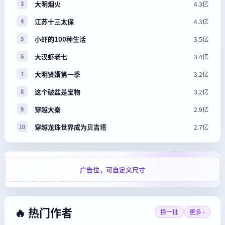
大明烟火
4.3亿
3
江苏十三太保
4.3亿
4
小虾的100种生活
3.5亿
5
大汉虾老七
3.4亿
6
大明贤婿第一季
3.2亿
7
这个破盆是宝物
3.2亿
8
穿越大秦
2.9亿
9
穿越龙珠世界成为贝吉塔
2.7亿
10
广告位，可自定义尺寸
🔥 热门作者
换一批
更多 ›