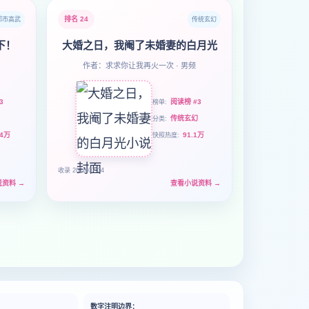
排名 24
都市高武
传统玄幻
下！
大婚之日，我阉了未婚妻的白月光
作者：求求你让我再火一次 · 男频
3
阅读榜 #3
榜单
传统玄幻
分类
.4万
91.1万
快照热度
收录 2026-07-04
说资料
→
查看小说资料
→
数字注明边界：