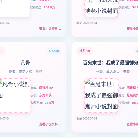
分类
分类
104.8万
94.
快照热度
快照热度
6-07-04
收录 2026-07-04
查看小说资料
→
查看小
18
排名 19
东方仙侠
凡骨
百鬼末世：我成了最强御
作者：壹更大师 · 男频
作者：彝人烟火 · 男频
阅读榜 #2
阅读榜 #
榜单
榜单
东方仙侠
悬疑灵
分类
分类
62.5万
58.
快照热度
快照热度
6-07-04
收录 2026-07-04
查看小说资料
→
查看小