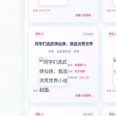
收录 2026-07-04
收录 202
查看小说资料
→
排名 5
排名 
东方仙侠
同学们选武侠仙侠，我选洪荒世界
作者：皮蛋瘦肉周 · 男频
阅读榜 #1
榜单
东方仙侠
分类
103.1万
快照热度
收录 2026-07-04
收录 202
查看小说资料
→
排名 9
排名 
科幻末世