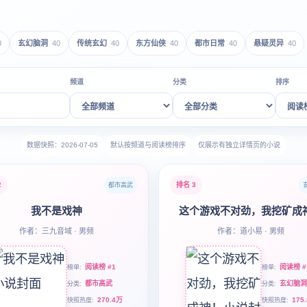
0
玄幻脑洞
40
传统玄幻
40
东方仙侠
40
都市日常
40
悬疑灵异
40
频道
分类
排序
数据快照：2026-07-05
默认按频道与阅读榜排序
仅展示有独立详情页的小说
2
排名 3
都市高武
我不是戏神
这个游戏不对劲，我挖矿成
作者：三九音域 · 男频
作者：道小易 · 男频
阅读榜 #1
阅读榜 #
榜单
榜单
都市高武
玄幻脑洞
分类
分类
270.4万
175
快照热度
快照热度