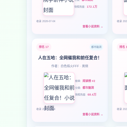
分类
172.1万
快照热度
收录 2026-07-04
收录 202
查看小说资料
→
排名 17
排名 
都市脑洞
人在五哈：全网催我和前任复合！
作者：白色焰火FFF · 男频
阅读榜 #2
榜单
都市脑洞
分类
68.4万
快照热度
收录 2026-07-04
收录 202
查看小说资料
→