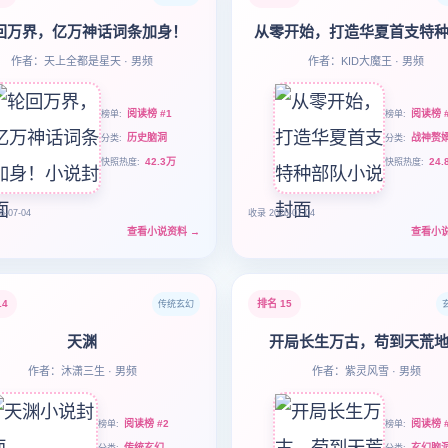
回万界，亿万神话词条加身！
从零开始，打造华夏首支特
作者：天上全都是星天 · 男频
作者：KID大魔王 · 男频
阅读榜 #1
阅读榜 #
榜单
榜单
历史脑洞
战神赘
分类
分类
42.3万
24.
快照热度
快照热度
6-07-04
收录 2026-07-04
查看小说资料
→
查看小
14
排名 15
传统玄幻
天渊
开局长生万古，苟到天荒
作者：沐潇三生 · 男频
作者：紫灵风雪 · 男频
阅读榜 #2
阅读榜 #
榜单
榜单
传统玄幻
玄幻脑