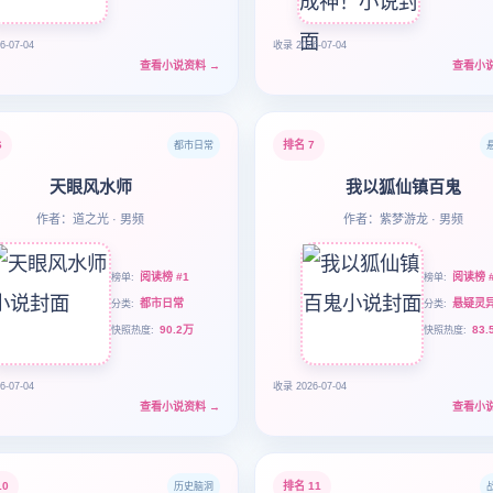
6-07-04
收录 2026-07-04
查看小说资料
→
查看小
6
排名 7
都市日常
天眼风水师
我以狐仙镇百鬼
作者：道之光 · 男频
作者：紫梦游龙 · 男频
阅读榜 #1
阅读榜 #
榜单
榜单
都市日常
悬疑灵
分类
分类
90.2万
83.
快照热度
快照热度
6-07-04
收录 2026-07-04
查看小说资料
→
查看小
10
排名 11
历史脑洞