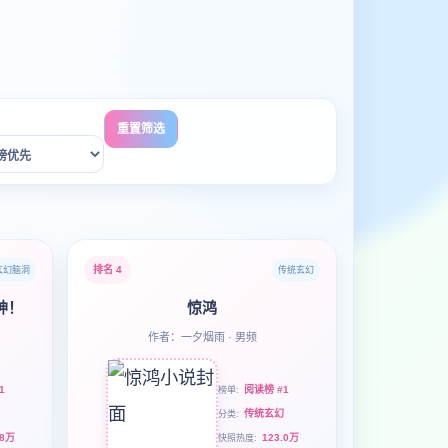
重置筛选
排名 4
玄幻脑洞
传统玄幻
神！
惊鸿
作者：一夕烟雨 · 男频
1
阅读榜 #1
榜单
传统玄幻
分类
.8万
123.0万
快照热度