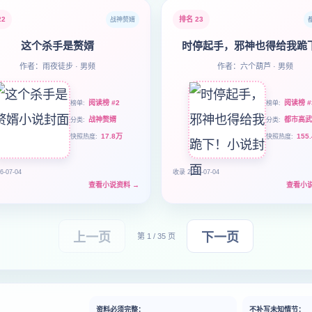
22
排名 23
战神赘婿
这个杀手是赘婿
时停起手，邪神也得给我跪
作者：雨夜徒步 · 男频
作者：六个葫芦 · 男频
阅读榜 #2
阅读榜 #
榜单
榜单
战神赘婿
都市高武
分类
分类
17.8万
155
快照热度
快照热度
6-07-04
收录 2026-07-04
查看小说资料
→
查看小
上一页
下一页
第 1 / 35 页
资料必须完整：
不补写未知情节：