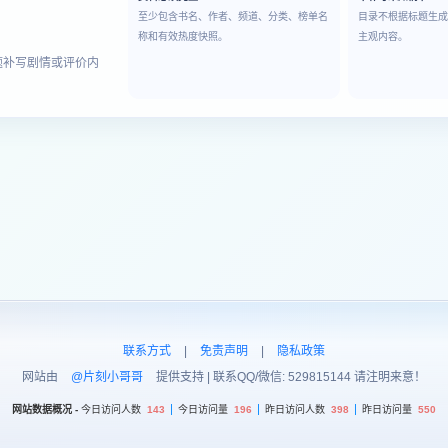
至少包含书名、作者、频道、分类、榜单名
目录不根据标题生
称和有效热度快照。
主观内容。
题补写剧情或评价内
联系方式
|
免责声明
|
隐私政策
网站由
@片刻小哥哥
提供支持 | 联系QQ/微信: 529815144 请注明来意！
网站数据概况 -
今日访问人数
143
今日访问量
196
昨日访问人数
398
昨日访问量
550