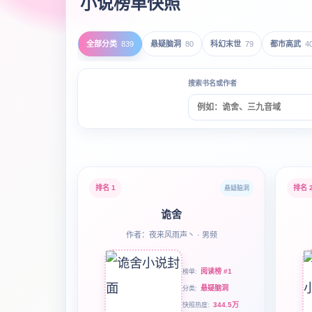
小说榜单快照
全部分类
839
悬疑脑洞
80
科幻末世
79
都市高武
4
搜索书名或作者
排名 1
排名 
悬疑脑洞
诡舍
作者：夜来风雨声丶 · 男频
阅读榜 #1
榜单
悬疑脑洞
分类
344.5万
快照热度