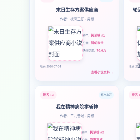
末日生存方案供应商
轮
作者：板面王仔 · 男频
阅读榜 #1
榜单
科幻末世
分类
70.6万
快照热度
收录 2026-07-04
收录 202
查看小说资料
→
排名 13
排名 
都市高武
我在精神病院学斩神
作者：三九音域 · 男频
阅读榜 #2
榜单
都市高武