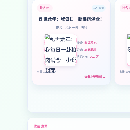
排名 21
排名 
历史脑洞
乱世荒年：我每日一卦粮肉满仓！
作者：风起于渊 · 男频
阅读榜 #2
榜单
历史脑洞
分类
36.3万
快照热度
收录 2026-07-04
收录 202
查看小说资料
→
收录边界