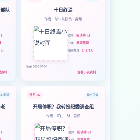
种部队
十日终焉
作者：杀虫队队员 · 男频
1
阅读榜 #2
榜单
婿
悬疑脑洞
分类
8万
241.5万
快照热度
收录 2026-07-04
说资料
→
查看小说资料
→
排名 16
玄幻脑洞
都市日常
地老
开局停职？我转投纪委调查组
作者：江门二爷 · 男频
2
阅读榜 #2
榜单
洞
都市日常