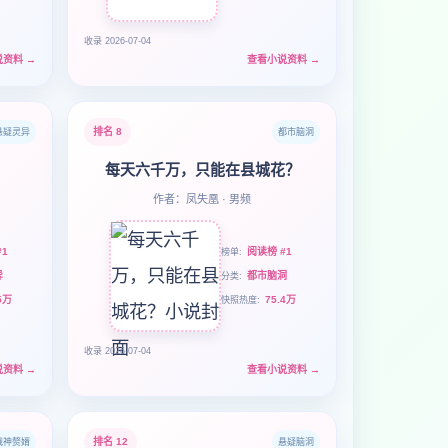
收录 2026-07-04
说资料
→
查看小说资料
→
排名 8
悬疑灵异
都市脑洞
每天六千万，只能在县城花？
作者：凤失凰 · 男频
1
阅读榜 #1
榜单
异
都市脑洞
分类
5万
75.4万
快照热度
收录 2026-07-04
说资料
→
查看小说资料
→
排名 12
战神赘婿
悬疑脑洞