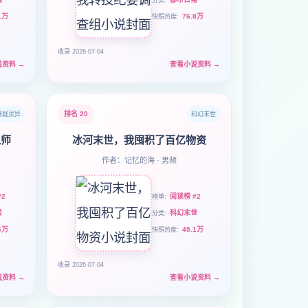
分类
1万
76.8万
快照热度
收录 2026-07-04
说资料
→
查看小说资料
→
排名 20
悬疑灵异
科幻末世
鬼师
冰河末世，我囤积了百亿物资
作者：记忆的海 · 男频
2
阅读榜 #2
榜单
异
科幻末世
分类
6万
45.1万
快照热度
收录 2026-07-04
说资料
→
查看小说资料
→