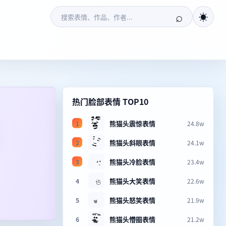
⌕
☀
热门脸部表情 TOP10
熊猫头震惊表情
1
24.8w
熊猫头斜眼表情
2
24.1w
熊猫头冷脸表情
3
23.4w
熊猫头大笑表情
4
22.6w
熊猫头怒笑表情
5
21.9w
熊猫头懵圈表情
6
21.2w