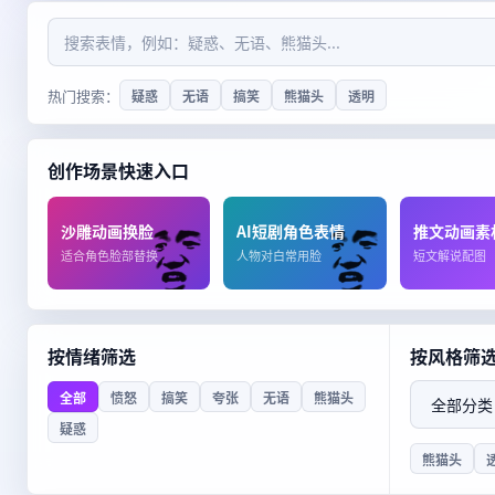
搜
索
表
热门搜索：
疑惑
无语
搞笑
熊猫头
透明
情
创作场景快速入口
沙雕动画换脸
AI短剧角色表情
推文动画素
适合角色脸部替换
人物对白常用脸
短文解说配图
按情绪筛选
按风格筛
分
全部
愤怒
搞笑
夸张
无语
熊猫头
类
疑惑
熊猫头