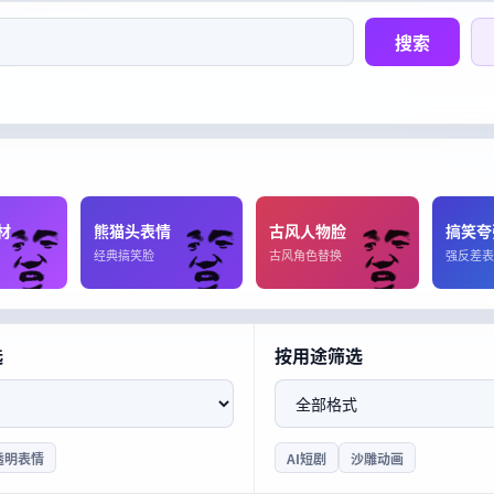
搜索
材
熊猫头表情
古风人物脸
搞笑夸
经典搞笑脸
古风角色替换
强反差表
选
按用途筛选
格
式
透明表情
AI短剧
沙雕动画