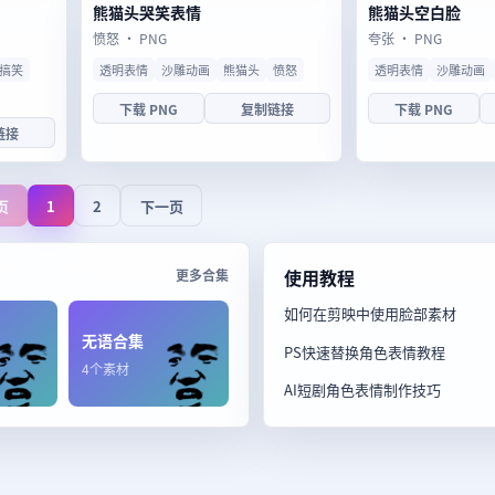
熊猫头哭笑表情
熊猫头空白脸
愤怒 · PNG
夸张 · PNG
搞笑
透明表情
沙雕动画
熊猫头
愤怒
透明表情
沙雕动画
下载 PNG
复制链接
下载 PNG
链接
页
1
2
下一页
使用教程
更多合集
如何在剪映中使用脸部素材
无语合集
PS快速替换角色表情教程
4个素材
AI短剧角色表情制作技巧