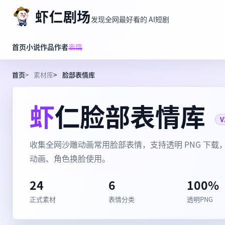
虾仁剧场
发现全网最好看的 AI短剧
首页
小说
作品
作者
表情
首页
素材库
脸部表情库
虾仁脸部表情库
V
收集全网沙雕动画常用脸部表情，支持透明 PNG 下载，
动画、角色换脸使用。
24
6
100%
正式素材
表情分类
透明PNG