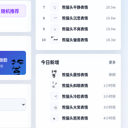
熊猫头平静表情
7
20.5w
随机推荐
熊猫头沉思表情
8
19.8w
熊猫头不爽表情
9
19.0w
熊猫头皱眉表情
10
18.3w
张脸
今日新增
更多
情
熊猫头震惊表情
刚刚
熊猫头斜眼表情
1小时前
熊猫头冷脸表情
2小时前
熊猫头大笑表情
3小时前
熊猫头怒笑表情
4小时前